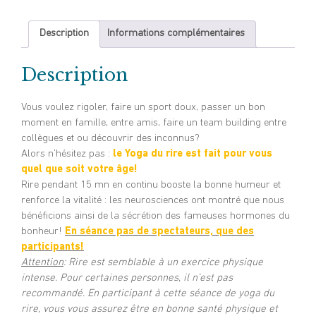
n
ac
wi
m
ar
ke
e
tt
ai
ta
Description
Informations complémentaires
dI
b
er
l
g
n
o
er
Description
o
Vous voulez rigoler, faire un sport doux, passer un bon
k
moment en famille, entre amis, faire un team building entre
collègues et ou découvrir des inconnus?
Alors n’hésitez pas :
le Yoga du rire est fait pour vous
quel que soit votre âge!
Rire pendant 15 mn en continu booste la bonne humeur et
renforce la vitalité : les neurosciences ont montré que nous
bénéficions ainsi de la sécrétion des fameuses hormones du
bonheur!
En séance p
as de spectateurs, que des
participants!
Attention
: Rire est semblable à un exercice physique
intense. Pour certaines personnes, il n’est pas
recommandé. En participant à cette séance de yoga du
rire, vous vous assurez être en bonne santé physique et