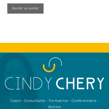
prix
prix
initial
actuel
Ajouter au panier
était :
est :
60,00€.
0,00€.
Coach - Consultante - Formatrice - Conférencière -
Autrice