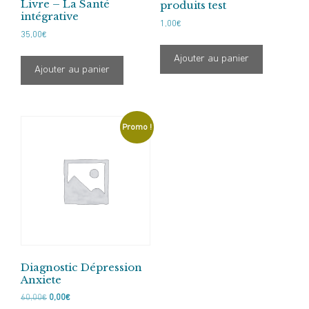
Livre – La Santé
produits test
intégrative
1,00
€
35,00
€
Ajouter au panier
Ajouter au panier
Promo !
Diagnostic Dépression
Anxiete
Le
Le
60,00
€
0,00
€