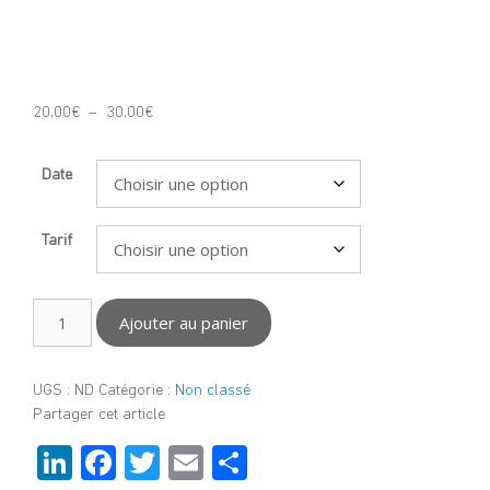
Séance de Yoga du Rire
Plage
20,00
€
–
30,00
€
de
prix :
Date
20,00€
à
30,00€
Tarif
quantité
Ajouter au panier
de
Séance
de
UGS :
ND
Catégorie :
Non classé
Yoga
Partager cet article
du
Rire
Li
F
T
E
P