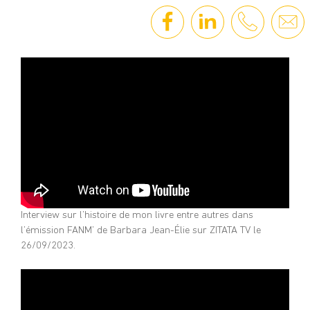
Aller
au
contenu
Interview sur l’histoire de mon livre entre autres dans
l’émission FANM’ de Barbara Jean-Élie sur ZITATA TV le
26/09/2023.