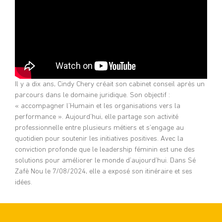
Il y a dix ans, Cindy Chery créait son cabinet conseil après un
parcours dans le domaine juridique. Son objectif :
« accompagner l’Humain et les organisations vers la
performance ». Aujourd’hui, elle partage son activité
professionnelle entre plusieurs métiers et s’engage au
quotidien pour soutenir les initiatives positives. Avec la
conviction profonde que le leadership féminin est une des
solutions pour améliorer le monde d’aujourd’hui. Dans Sé
Zafè Nou le 7/08/2024, elle a exposé son itinéraire et ses
idées.