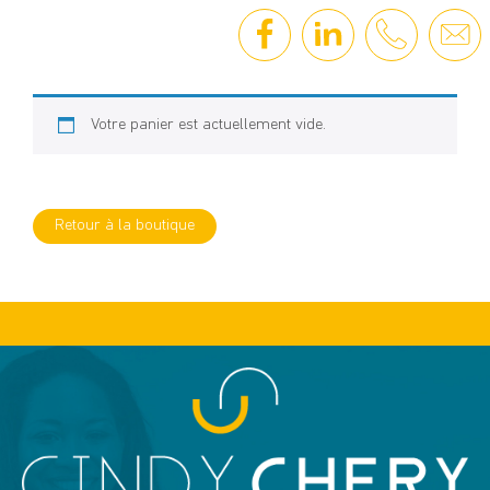
Aller
Panier
au
contenu
Votre panier est actuellement vide.
Retour à la boutique