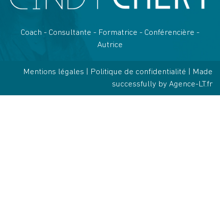
Coach - Consultante - Formatrice - Conférencière -
Autrice
Mentions légales
|
Politique de confidentialité
| Made
successfully by
Agence-LT.fr